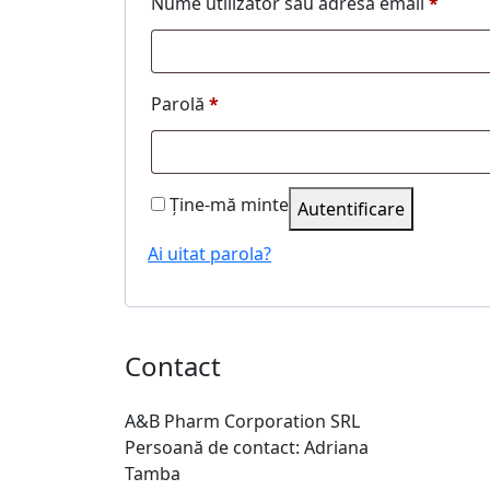
Nume utilizator sau adresă email
*
Parolă
*
Ține-mă minte
Autentificare
Ai uitat parola?
Contact
A&B Pharm Corporation SRL
Persoană de contact: Adriana
Tamba