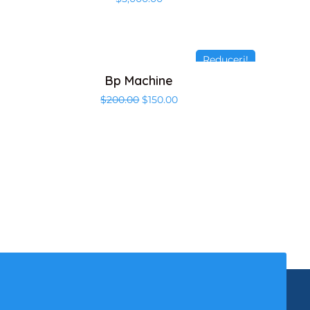
Reduceri!
Bp Machine
$
200.00
$
150.00