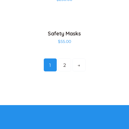
Safety Masks
$
55.00
1
2
→