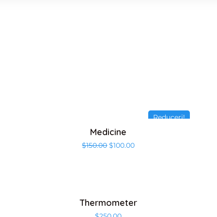
Reduceri!
Medicine
$
150.00
$
100.00
Thermometer
$
250.00