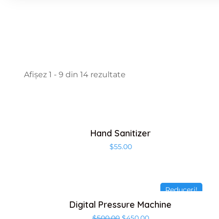
Afișez 1 - 9 din 14 rezultate
Hand Sanitizer
$
55.00
Reduceri!
Digital Pressure Machine
$
500.00
$
450.00