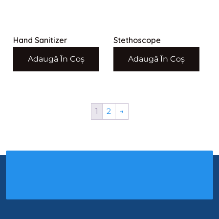
Hand Sanitizer
Stethoscope
Adaugă În Coș
Adaugă În Coș
$
55.00
$
500.00
1
2
→