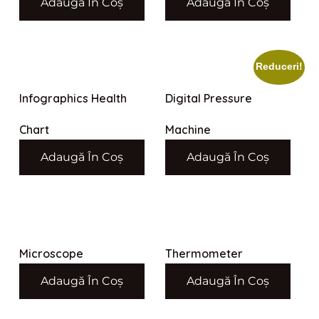
Adaugă În Coș
Adaugă În Coș
$
55.00
$
500.00
Reduceri!
Infographics Health
Digital Pressure
Chart
Machine
Adaugă În Coș
Adaugă În Coș
$
5,000.00
$
500.00
$
450.00
Microscope
Thermometer
Adaugă În Coș
Adaugă În Coș
$
5,000.00
$
250.00